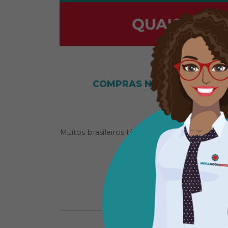
COMPRAS NO ATACADO, VEN
VA
28 d
Muitos brasileiros têm encontrado no empre
Entre essas pessoas que fi
S