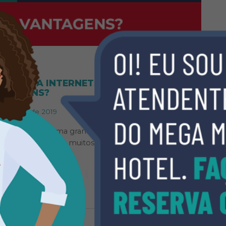
MODA
DAS NA INTERNET: QUAIS SÃO AS
NTAGENS?
e junho de 2019
endedorismo uma grande alternativa de sobrevivência.
zeram essa escolha, muitos decidiram…
AIBA MAIS