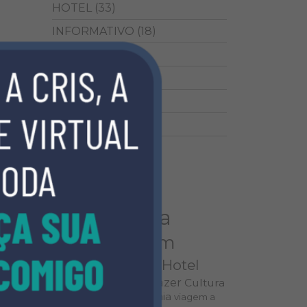
HOTEL
(33)
INFORMATIVO
(18)
LAZER
(2)
LIFESTYLE
(8)
MODA
(9)
VIAGEM
(26)
TAGS
Mega Moda
Hotel
viagem
Goiânia
viajar
Hotel
hotel da moda
Lazer
Cultura
o que fazer em goiânia
viagem a