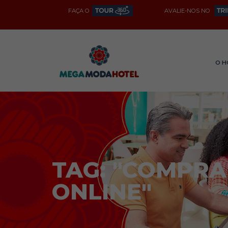
FAÇA O
AVALIE-NOS NO
O H
TAG: "COMPRA
ONLINE"