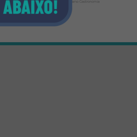
trabalho
viagem de fim de ano
Gastronomia