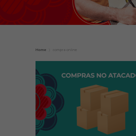
Home
〉
compra online