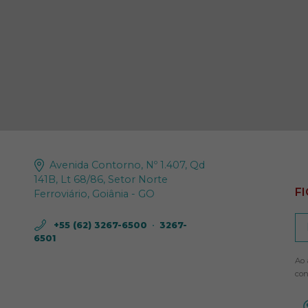
Avenida Contorno, Nº 1.407, Qd
141B, Lt 68/86, Setor Norte
F
Ferroviário, Goiânia - GO
+55 (62) 3267-6500
•
3267-
6501
Ao 
con