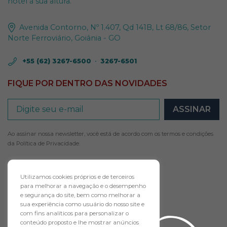
hotel à sua altura.
Avenida Contorno, Nº 1.407, Qd 141B, Lt 68/86, Setor
Norte Ferroviário, Goiânia - GO
+55 (62) 3267-6500
•
3267-6501
FIQUE POR DENTRO DAS NOVIDADES
Ao assinar nossa newsletter, você está de acordo com os termos e condições
da
Política de Privacidade
.
Utilizamos cookies próprios e de terceiros
para melhorar a navegação e o desempenho
e segurança do site, bem como melhorar a
FAÇA AGORA O
sua experiência como usuário do nosso site e
com fins analíticos para personalizar o
conteúdo proposto e lhe mostrar anúncios