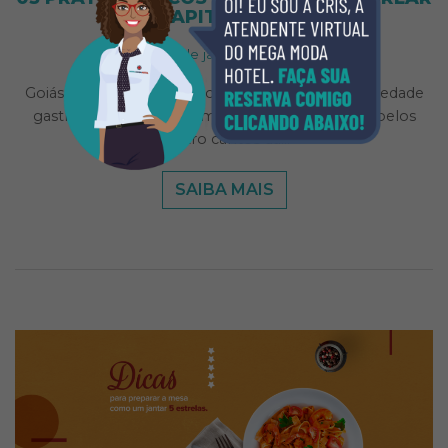
NA CAPITAL GOIANA
26 de janeiro de 2021
Goiás é sem dúvida um dos estados de maior variedade
gastronômica local. Com riquezas que passam pelos
quatro cantos da…
SAIBA MAIS