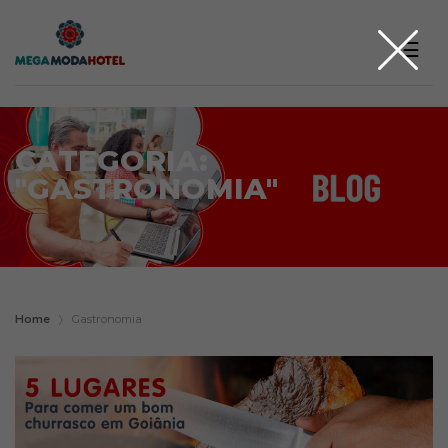
☰
CATEGORIA:
"GASTRONOMIA"
Home
〉
Gastronomia