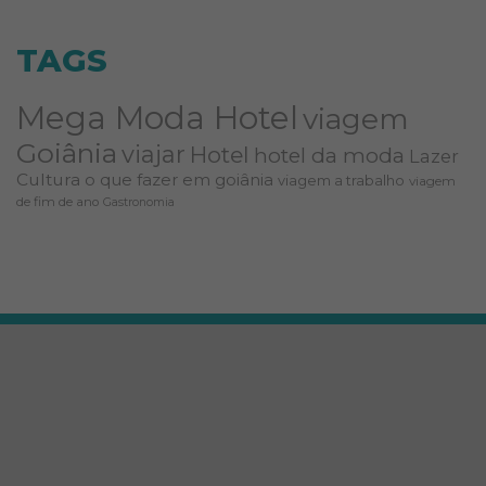
TAGS
Mega Moda Hotel
viagem
Goiânia
viajar
Hotel
hotel da moda
Lazer
Cultura
o que fazer em goiânia
viagem a trabalho
viagem
de fim de ano
Gastronomia