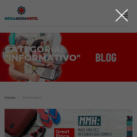
☰
CATEGORIA:
"INFORMATIVO"
Home
〉
Informativo