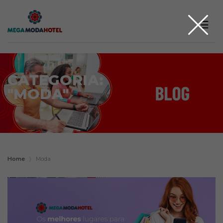
☰
CATEGORIA:
"MODA"
Home
〉
Moda