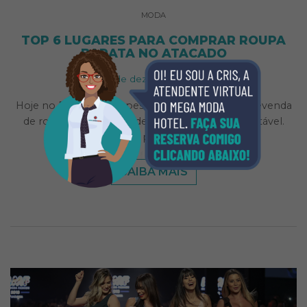
MODA
TOP 6 LUGARES PARA COMPRAR ROUPA
BARATA NO ATACADO
12 de dezembro de 2018
Hoje no Brasil, muitas pessoas encontraram na revenda
de roupas uma forma de negócio bastante rentável.
Contudo, para tornar a…
SAIBA MAIS