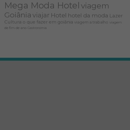
Mega Moda Hotel
viagem
Goiânia
viajar
Hotel
hotel da moda
Lazer
Cultura
o que fazer em goiânia
viagem a trabalho
viagem
de fim de ano
Gastronomia