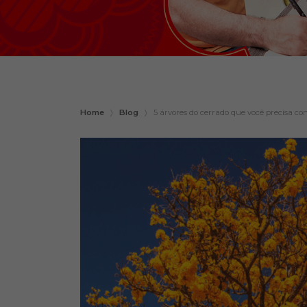
Home
〉
Blog
〉
5 árvores do cerrado que você precisa co