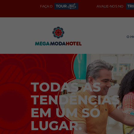
FAÇA O
AVALIE-NOS NO
O H
TODAS AS
TENDÊNCIAS
EM UM SÓ
LUGAR.