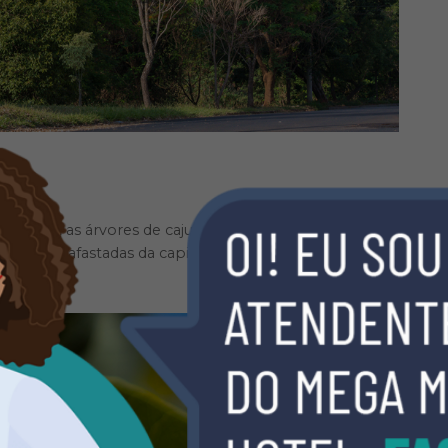
mpacta, as árvores de cajuzinho-do-cerrado são
es mais afastadas da capital, como Pirenópolis e