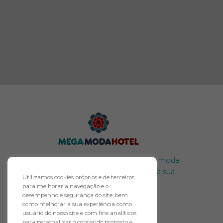
O maior polo atacadista de moda
do Brasil merece um hotel à sua
Utilizamos cookies próprios e de terceiros
altura.
para melhorar a navegação e o
desempenho e segurança do site, bem
como melhorar a sua experiência como
usuário do nosso site e com fins analíticos
para personalizar o conteúdo proposto e