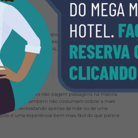
UNDO
 de todo mundo. É importante que todos se divirtam
. Às vezes, vai ser necessário passar um tempo
s brincarem, em outros, as crianças terão que
ompras, por exemplo.
 bebê de colo. Eles não pagam passagens na maioria
o, e os hotéis também não costumam cobrar a mais
mais fácil, necessitando apenas da mãe ou de uma
colo é uma experiência bem mais fácil do que parece.