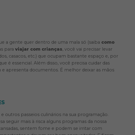
que a gente quer dentro de uma mala só (saiba
como
as para
viajar com crianças
, você vai precisar levar
uedos, casacos, etc.) que ocupam bastante espaço e, por
ue é essencial. Além disso, você precisa cuidar das
in e apresenta documentos. É melhor deixar as mãos
ES
 e outros passeios culinários na sua programação.
isa seguir mais à risca alguns programas da nossa
m cansadas, sentem fome e podem se irritar com