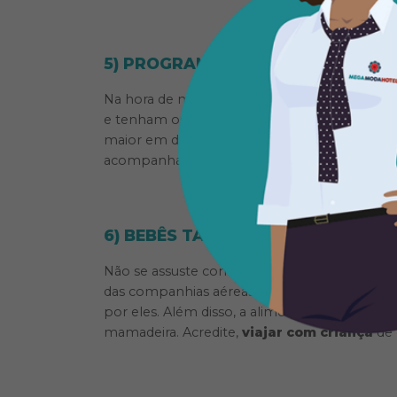
5) PROGRAMAÇÃO PARA TODO M
Na hora de montar a programação, lembre-se
e tenham os seus momentos durante a viagem
maior em determinado passeio para as criança
acompanhar os adultos em museus ou nas c
6) BEBÊS TAMBÉM PODEM VIAJAR
Não se assuste com a ideia de viajar com um
das companhias aéreas, se estiverem no col
por eles. Além disso, a alimentação deles é 
mamadeira. Acredite,
viajar com criança
de 