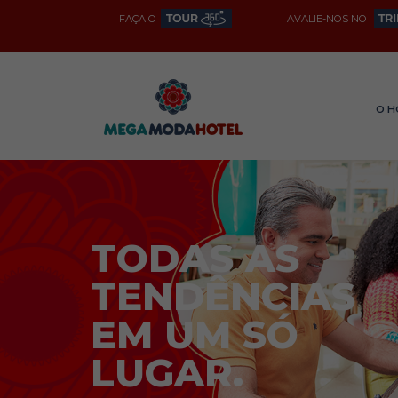
FAÇA O
AVALIE-NOS NO
O H
TODAS AS
TENDÊNCIAS
EM UM SÓ
LUGAR.