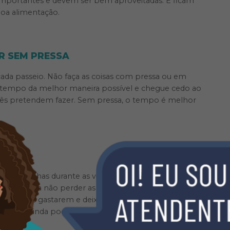
 importantes e devem ser bem aproveitadas. E ficam
oa alimentação.
ER SEM PRESSA
ada passeio. Não faça as coisas com pressa ou em
o tempo da melhor maneira possível e chegue cedo ao
ocês pretendem fazer. Sem pressa, o tempo é melhor
ras coisinhas durante as viagens. E é claro que as
ompras. Pra não perder as contas e nem deixar seus
el para eles gastarem e deixe que eles escolham o que
 Essa ainda pode ser uma pequena lição para eles
m.