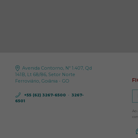
Avenida Contorno, Nº 1.407, Qd
141B, Lt 68/86, Setor Norte
F
Ferroviário, Goiânia - GO
+55 (62) 3267-6500
•
3267-
6501
Ao 
con