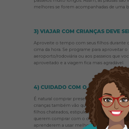
passeios muito longos. Assim, as pausas são
melhores se forem acompanhadas de uma b
3) VIAJAR COM CRIANÇAS DEVE S
Aproveite o tempo com seus filhos durante c
cima da hora. Se programe para aproveitar 
aeroporto/rodoviária ou aos passeios que v
aproveitado e a viagem fica mais agradável.
4) CUIDADO COM O ORÇAMENTO
É natural comprar presentes, souvenires e out
crianças também vão querer participar das c
filhos chateados, estipule um valor disponív
querem comprar com o orçamento disponível.
aprenderem a usar melhor o dinheiro que tê