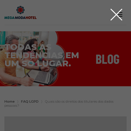
☰
TODAS AS
TENDÊNCIAS EM
UM SÓ LUGAR.
Home
〉
FAQ LGPD
〉
Quais são os direitos dos titulares dos dados
pessoais?