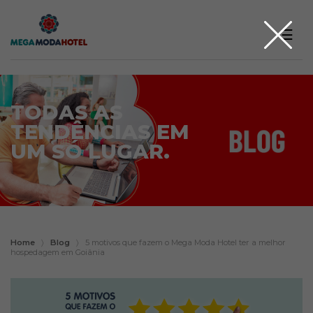
☰
TODAS AS
TENDÊNCIAS EM
UM SÓ LUGAR.
Home
〉
Blog
〉
5 motivos que fazem o Mega Moda Hotel ter a melhor
hospedagem em Goiânia