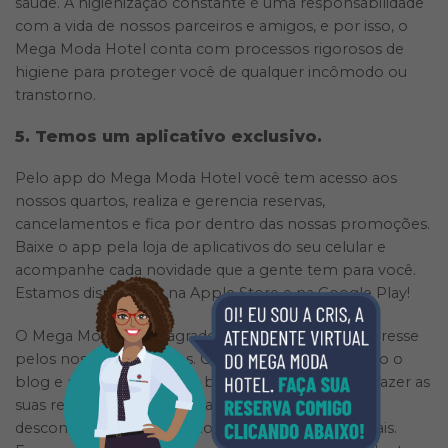
saúde. A higienização constante é uma responsabilidade
com a vida de nossos parceiros e amigos, e por isso, o
Mega Moda Hotel conta com processos rigorosos de
higiene para proteger você de qualquer incômodo ou
transtorno.
5. Temos um aplicativo exclusivo.
Pelo app do Mega Moda Hotel você tem acesso aos
nossos quartos, realiza e gerencia reservas,
cancelamentos e fica por dentro das nossas promoções.
Baixe o app pela loja de aplicativos do seu celular e
acompanhe cada novidade que a gente tem para você.
Estamos disponíveis na Apple Store e na Google Play!
O Mega Moda Hotel agradece a sua atenção e interesse
pelos nossos conteúdos. Continue acompanhando o
blog e não se esqueça de baixar o aplicativo para fazer as
suas reservas com praticidade e possibilidades de
descontos especiais em nossas ações promocionais.