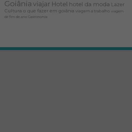
Goiânia
viajar
Hotel
hotel da moda
Lazer
Cultura
o que fazer em goiânia
viagem a trabalho
viagem
de fim de ano
Gastronomia