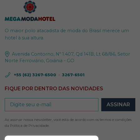
O maior polo atacadista de moda do Brasil merece um
hotel à sua altura.
Avenida Contorno, Nº 1.407, Qd 141B, Lt 68/86, Setor
Norte Ferroviário, Goiânia - GO
+55 (62) 3267-6500
•
3267-6501
FIQUE POR DENTRO DAS NOVIDADES
Ao assinar nossa newsletter, você está de acordo com os termos e condições
da
Política de Privacidade
.