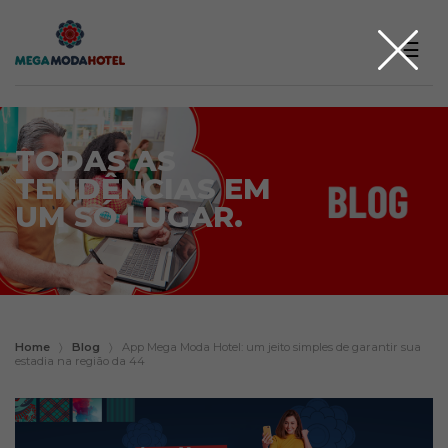
☰
TODAS AS
TENDÊNCIAS EM
UM SÓ LUGAR.
Home
〉
Blog
〉
App Mega Moda Hotel: um jeito simples de garantir sua
estadia na região da 44