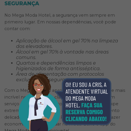
SEGURANÇA
No Mega Moda Hotel, a segurança vem sempre em
primeiro lugar. Em nossas dependências, você pode
contar com:
Aplicação de álcool em gel 70% na limpeza
dos elevadores.
Álcool em gel 70% à vontade nas áreas
comuns.
Quartos e dependências limpos e
higienizados de forma antisséptica.
Área de alimentação com protocolos
exclusivos de segurança.
Com o Mega, fica fácil aproveitar tudo que existe de mais
incrível na 44. Além de, claro, poder contar com um
serviço de hospedagem com qualidade e uma equipe
extremamente preparada para lidar com o momento
delicado em que vivemos. Por aqui, a tendência é fazer
economia e sempre andar na moda. Baixe o app do
Mega Moda Hotel e aproveite!