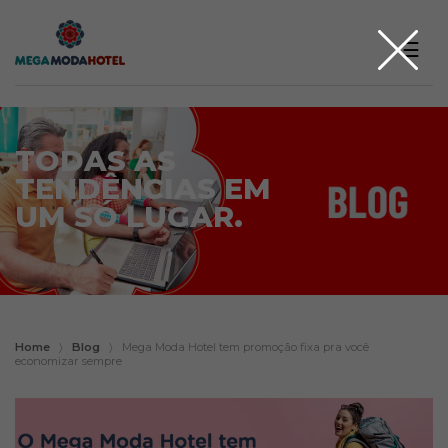
☰
TODAS AS
TENDÊNCIAS EM
UM SÓ LUGAR.
Home
〉
Blog
〉
Mega Moda Hotel tem promoção fixa pra você
economizar sempre