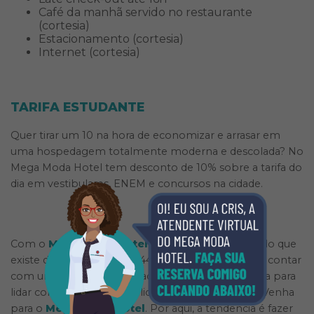
Café da manhã servido no restaurante
(cortesia)
Estacionamento (cortesia)
Internet (cortesia)
TARIFA ESTUDANTE
Quer tirar um 10 na hora de economizar e arrasar em
uma hospedagem totalmente moderna e descolada? No
Mega Moda Hotel tem desconto de 10% sobre a tarifa do
dia em vestibulares, ENEM e concursos na cidade.
Com o
Mega Moda Hotel
, fica fácil aproveitar tudo que
existe de mais incrível na 44, além de, claro, poder contar
com um serviço de qualidade e uma equipe pronta para
lidar com o momento delicado em que vivemos. Venha
para o
Mega Moda Hotel
. Por aqui, a tendência é fazer