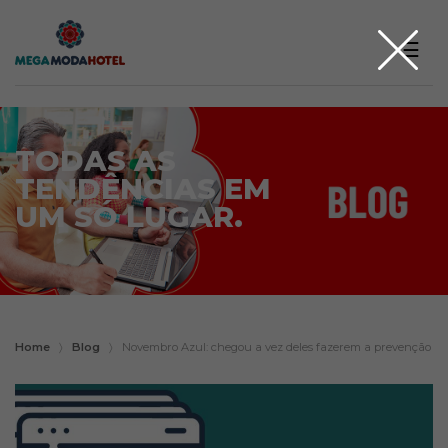
☰
TODAS AS
TENDÊNCIAS EM
UM SÓ LUGAR.
Home
〉
Blog
〉
Novembro Azul: chegou a vez deles fazerem a prevenção