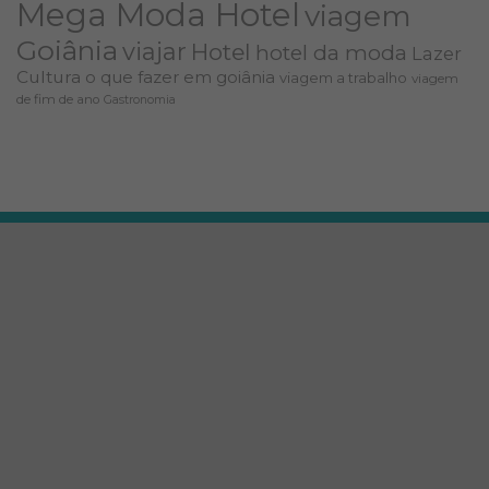
Mega Moda Hotel
viagem
Goiânia
viajar
Hotel
hotel da moda
Lazer
Cultura
o que fazer em goiânia
viagem a trabalho
viagem
de fim de ano
Gastronomia