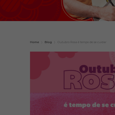
Home
〉
Blog
〉
Outubro Rosa é tempo de se cuidar