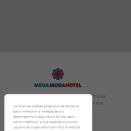
O maior polo atacadista de moda
do Brasil merece um hotel à sua
Utilizamos cookies próprios e de terceiros
altura.
para melhorar a navegação e o
desempenho e segurança do site, bem
como melhorar a sua experiência como
usuário do nosso site e com fins analíticos