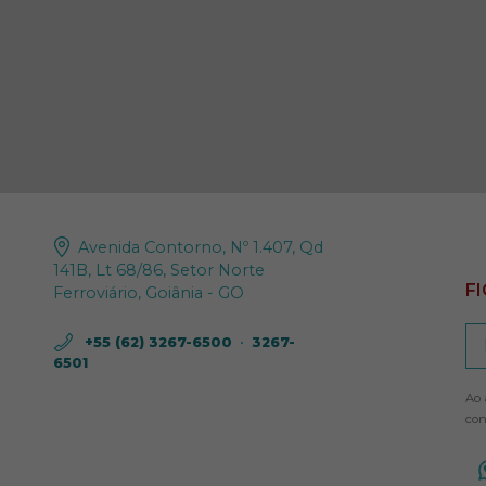
Avenida Contorno, Nº 1.407, Qd
141B, Lt 68/86, Setor Norte
F
Ferroviário, Goiânia - GO
+55 (62) 3267-6500
•
3267-
6501
Ao 
con