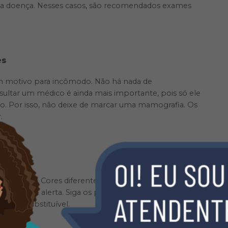
 a doença. Nesses casos, são recomendados exames
es
m motivo para incômodo. Não há nada de
ltar um médico é ainda mais importante, pois só ele
o. Por isso, não deixe de marcar uma mamografia. Os
.
s mamas. Cores diferentes, coceira constante, nódulo
 sinais de alerta. Siga os passos a seguir para fazer um
 é insubstituível.