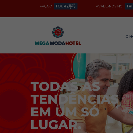
FAÇA O
AVALIE-NOS NO
O H
TODAS AS
TENDÊNCIAS
EM UM SÓ
LUGAR.