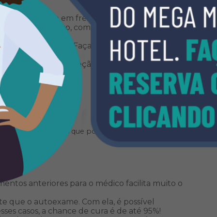
s mamas, ficando em frente ao espelho em
sticados para baixo, com as mãos na cintura, com
, fazendo força.
rações de textura. Faça movimentos circulares e
onta dos dedos.
milos. Caso saia secreção, faça uma avaliação
e conhece
hor, separamos dicas que pouca gente sabe, mas que
ntos anteriores para o médico facilita muito o
te que o autoexame. Com ela, é possível
Nesses casos, a chance de cura é de até 95%!