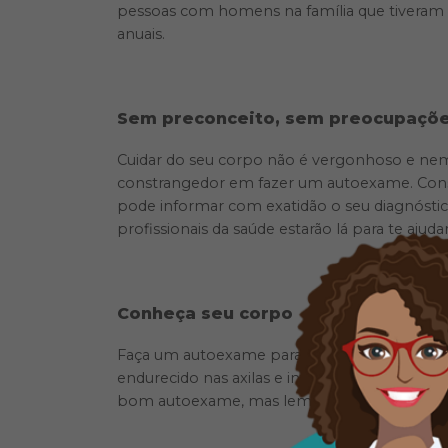
pessoas com homens na família que tiveram
anuais.
Sem preconceito, sem preocupaçõ
Cuidar do seu corpo não é vergonhoso e ne
constrangedor em fazer um autoexame. Consu
pode informar com exatidão o seu diagnóstic
profissionais da saúde estarão lá para te ajudar
Conheça seu corpo
Faça um autoexame para buscar alterações na
endurecido nas axilas e inversão do mamilo são
bom autoexame, mas lembre-se: a mamografia