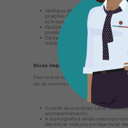
Verifique alterações de formato na
posições diferentes: com os braços e
os braços levantados atrás da cabeça
Apalpe cada mama à procura de alte
pressione levemente o seio com a p
Da base até a ponta, comprima os ma
médica.
Dicas importantes que pouca gent
Para você se cuidar de uma forma ainda mel
são de extrema importância.
Guarde seus exames. Levar os docume
acompanhamento.
A mamografia é ainda mais importan
identificar nódulos em fase inicial. 