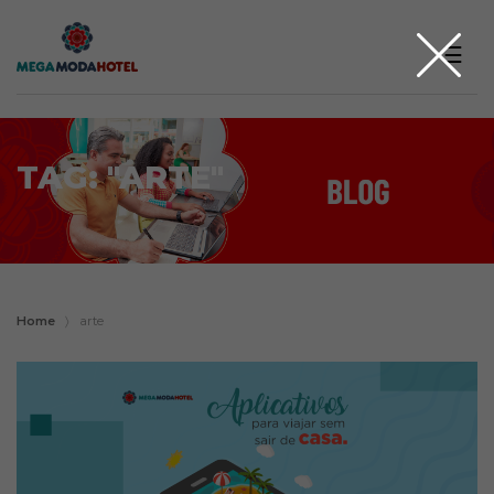
☰
TAG: "ARTE"
Home
〉
arte