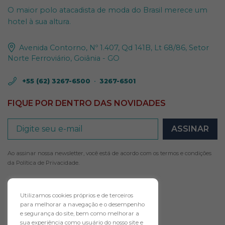
O maior polo atacadista de moda do Brasil merece um
hotel à sua altura.
Avenida Contorno, Nº 1.407, Qd 141B, Lt 68/86, Setor
Norte Ferroviário, Goiânia - GO
+55 (62) 3267-6500
•
3267-6501
FIQUE POR DENTRO DAS NOVIDADES
Ao assinar nossa newsletter, você está de acordo com os termos e condições
da
Política de Privacidade
.
Utilizamos cookies próprios e de terceiros
para melhorar a navegação e o desempenho
e segurança do site, bem como melhorar a
FAÇA AGORA O
sua experiência como usuário do nosso site e