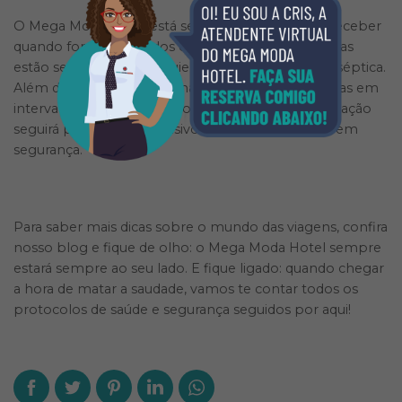
O Mega Moda Hotel está se preparando para te receber
quando for a hora. Todos os quartos e dependências
estão sendo limpos e higienizados de forma antisséptica.
Além disso, roupas de cama e banho serão trocadas em
intervalos de tempo menores, e a área de alimentação
seguirá protocolos exclusivos para manter todos em
segurança.
Para saber mais dicas sobre o mundo das viagens, confira
nosso blog e fique de olho: o Mega Moda Hotel sempre
estará sempre ao seu lado. E fique ligado: quando chegar
a hora de matar a saudade, vamos te contar todos os
protocolos de saúde e segurança seguidos por aqui!