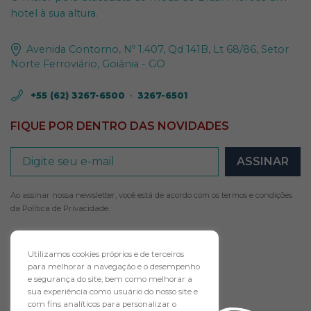
hotel à sua altura.
Avenida Contorno, Nº 1.407, Qd 141B, Lt 68/86, Setor
Norte Ferroviário, Goiânia - GO
+55 (62) 3267-6500
•
3267-6501
FIQUE POR DENTRO DAS NOVIDADES
Ao assinar nossa newsletter, você está de acordo com os termos e condições
da
Política de Privacidade
.
Utilizamos cookies próprios e de terceiros
para melhorar a navegação e o desempenho
e segurança do site, bem como melhorar a
FAÇA AGORA O
sua experiência como usuário do nosso site e
com fins analíticos para personalizar o