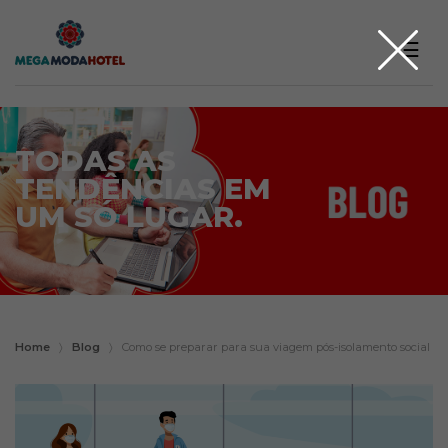
☰
TODAS AS
TENDÊNCIAS EM
UM SÓ LUGAR.
Home
〉
Blog
〉
Como se preparar para sua viagem pós-isolamento social